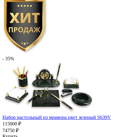
- 35%
Набор настольный из мрамора цвет зеленый S639V
115000 ₽
74750 ₽
Купить