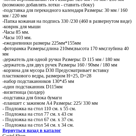
(возможно добавлять лотки - ставить сбоку)
-подставка для перекидного календаря Размеры: 30 мм / 160
мм / 220 мм
-Папка кожаная на подпись 330 /230 (460 в развернутом виде)
-коврик для мыши
-Часы 85 мм.
-Часы 103 мм.
-ежедневники размеры 225мм*155мм
-фоторамка Размеры:длина 210мм;высота 170 мм;глубина 40
мм
-держатель для одной ручки Размеры: D 115 мм / 180 мм
-держатель для двух ручек Размеры 160 / 90мм / 180 мм
-корзина для мусора D30 Предусматривает вставку
пластикового ведра, размером H=25, D=28
-набор подстаканников 130*45 мм
-один подстаканник D115мм
-визитница (холдер)
-подставка для блока бумаги
-планшет с зажимом А4 Размеры: 225/ 330 мм
- Подложка на стол 110 см. х 55 см.
- Подложка на стол 77 см. х 43 см
- Подложка на стол 67 см. х 37 см.
- Подложка на стол 54 см. х 34 см.
Вернуться назад в каталог
Castel
Shop