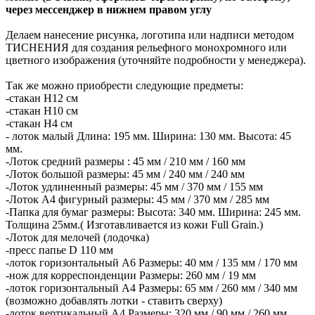
через мессенджер в нижнем правом углу
Делаем нанесение рисунка, логотипа или надписи методом
ТИСНЕНИЯ для создания рельефного монохромного или
цветного изображения (уточняйте подробности у менеджера).
Так же можно приобрести следующие предметы:
-стакан Н12 см
-стакан Н10 см
-стакан Н4 см
- лоток малый Длина: 195 мм. Ширина: 130 мм. Высота: 45
мм.
-Лоток средний размеры : 45 мм / 210 мм / 160 мм
-Лоток большой размеры: 45 мм / 240 мм / 240 мм
-Лоток удлиненный размеры: 45 мм / 370 мм / 155 мм
-Лоток А4 фигурный размеры: 45 мм / 370 мм / 285 мм
-Папка для бумаг размеры: Высота: 340 мм. Ширина: 245 мм.
Толщина 25мм.( Изготавливается из кожи Full Grain.)
-Лоток для мелочей (лодочка)
-пресс папье D 110 мм
-лоток горизонтальный А6 Размеры: 40 мм / 135 мм / 170 мм
-нож для корреспонденции Размеры: 260 мм / 19 мм
-лоток горизонтальный А4 Размеры: 65 мм / 260 мм / 340 мм
(возможно добавлять лотки - ставить сверху)
-лоток вертикальный А4 Размеры: 320 мм / 90 мм / 260 мм