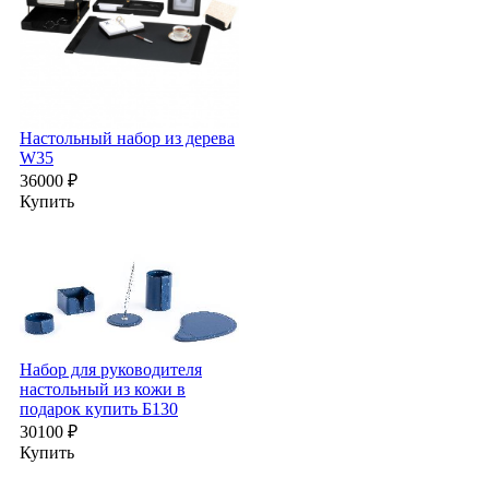
П
а
н
1
Настольный набор из дерева
W35
36000 ₽
Купить
Н
м
2
Набор для руководителя
настольный из кожи в
подарок купить Б130
30100 ₽
Купить