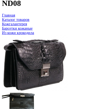
ND08
Главная
Каталог товаров
Кожгалантерея
Барсетки кожаные
Из кожи крокодила