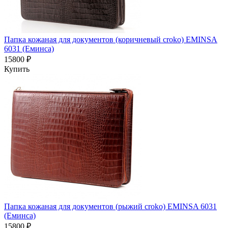
Папка кожаная для документов (коричневый croko) EMINSA
6031 (Еминса)
15800 ₽
Купить
Папка кожаная для документов (рыжий croko) EMINSA 6031
(Еминса)
15800 ₽