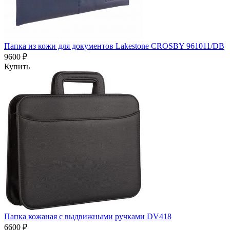
Папка из кожи для документов Lakestone CROSBY 961011/DB
9600 ₽
Купить
Папка кожаная с выдвижными ручками DV418
6600 ₽