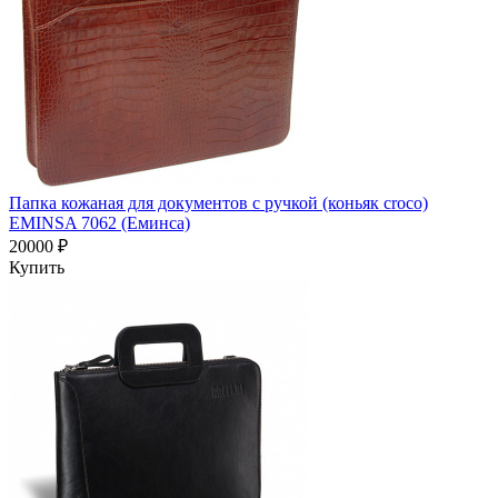
Папка кожаная для документов с ручкой (коньяк croco)
EMINSA 7062 (Еминса)
20000 ₽
Купить