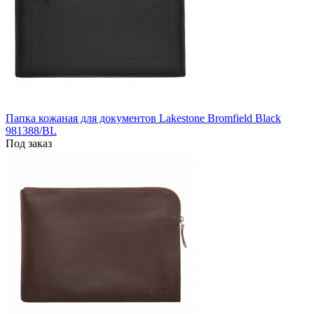
Папка кожаная для документов Lakestone Bromfield Black
981388/BL
Под заказ