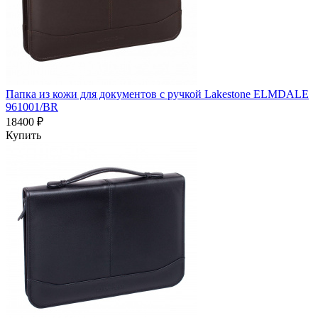
Папка из кожи для документов с ручкой Lakestone ELMDALE
961001/BR
18400 ₽
Купить