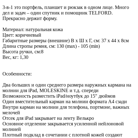
3-в-1 это портфель, планшет и рюкзак в одном лице. Много
дел и задач – один спутник и помощник TELFORD.
Прекрасно держит форму.
Материал: натуральная кожа
Цвет: коричневый
Габаритные размеры (внешние) В х Ш х Г, см: 37 х 44 х 8см
Длина стропы ремня, см: 130 (max) - 105 (min)
Высота ручки, см:8
Вес, кг: 1,30
Особенности:
Два больших и один среднего размера наружных кармана на
молнии для iPad, MOLESKINE и т.д. спереди
Возможность разместить iPad/ноутбук до 15" дюймов
Один вместительный карман на молнии формата А4 сзади
Внутри карман на молнии для телефона, портмоне, важных
мелочей
Отсек для iPad закрывает на ленту Велькро
Основное отделение закрывается усиленной нейлоновой
молнией
Плотный подклад в сочетании с плотной кожей создают