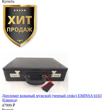
Купить
Дипломат кожаный мужской (черный croko) EMINSA 6163
(Еминса)
47990 ₽
Купить