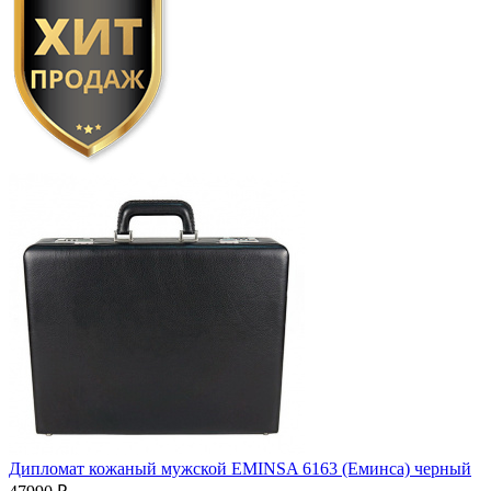
Дипломат кожаный мужской EMINSA 6163 (Еминса) черный