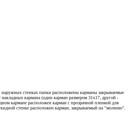
 На наружных стенках папки расположены карманы закрываемые
 накладных кармана (один карман размером 31х17, другой -
адном кармане расположен карман с прозрачной пленкой для
 откидной стенке расположен карман, закрываемый на "молнию".