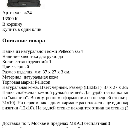
Артикул :
ss24
13900 ₽
В корзину
Купить в один клик
Описание товара
Папка из натуральной кожи Pellecon ss24
Наличие хлястика для руки: да
Количество отделений: 1
Цвет: черный
Размер изделия, мм: 37 х 27 х 3 см.
Материал: натуральная кожа
Торговая марка: Pellecon
Натуральная кожа. Цвет: черный. Размер (ШхВхГ): 37 х 27 х 3с
Папка снабжена съемной ручкой-петлей. Для удобства папка з
на "молнию". Во внутреннем оформлении на передней стенке р
31х10). На первом накладном кармане расположен еще один ка
визитки (12х10). На задней стенке находится откидная стенка
Доставка по г. Москве в пределах МКАД бесплатная!!!