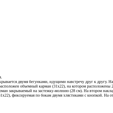
м.
акрывается двумя бегунками, идущими навстречу друг к другу.
асположен объемный карман (31х22), на котором расположены 2
рман закрываемый на застежку-молнию (28 см). На втором накл
 (31х22), фиксируемая по бокам двумя хлястиками с кнопкой. На