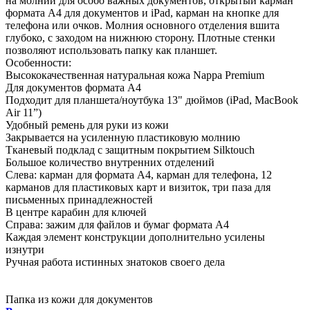
на молнии для особо важных документов, открытый карман
формата А4 для документов и iPad, карман на кнопке для
телефона или очков. Молния основного отделения вшита
глубоко, с заходом на нижнюю сторону. Плотные стенки
позволяют использовать папку как планшет.
Особенности:
Высококачественная натуральная кожа Nappa Premium
Для документов формата А4
Подходит для планшета/ноутбука 13" дюймов (iPad, MacBook
Air 11”)
Удобный ремень для руки из кожи
Закрывается на усиленную пластиковую молнию
Тканевый подклад с защитным покрытием Silktouch
Большое количество внутренних отделений
Слева: карман для формата А4, карман для телефона, 12
карманов для пластиковых карт и визиток, три паза для
письменных принадлежностей
В центре карабин для ключей
Справа: зажим для файлов и бумаг формата А4
Каждая элемент конструкции дополнительно усилены
изнутри
Ручная работа истинных знатоков своего дела
Папка из кожи для документов