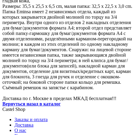
гладкая кожа,
Размеры: 35,5 х 25,5 х 6,5 сm, малая папка: 32,5 х 22,5 х 3,0 сm.
Папка Eminsa имеет 2 независимых отдела, каждый из
которых закрывается двойной молнией по торцу на 3/4
периметра. Внутри одного из отделов 2 накладных отделения
для бумаг/документов формата А4; второй отдел представляет
собой папку-гармошку для бумаг/документов формата А4 с
двумя отделениями, разделёнными карманом-перегородкой на
молнии; в каждом из этих отделений по одному накладному
карману для бумаг/документов. Снаружи: на лицевой стороне
имеется независимая папка, также закрывающаяся двойной
молнией по торцу на 3/4 периметра; в ней клипса для бумаг/
документов(или блока для записей), накладной карман для
документов, отделение для визитных/кредитных карт, карман
для блокнота, 3 гнезда для ручек и отделение с окошком-
сеточкой; на боковой стороне папки кольцо для ремешка.
Съёмный ремешок на запястье с карабином.
Доставка по г. Москве в пределах МКАД бесплатная!!!
Вернуться назад в каталог
Castel
Shop
Заказы и оплата
Доставка
О нас