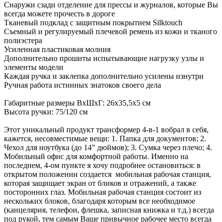
Снаружи сзади отделение для прессы и журналов, которые Вы
всегда можете прочесть в дороге
Тканевый подклад с защитным покрытием Silktouch
Съемный и регулируемый плечевой ремень из кожи и тканого
полиэстера
Усиленная пластиковая молния
Дополнительно прошиты испытывающие нагрузку узлы и
элементы модели
Каждая ручка и заклепка дополнительно усилены изнутри
Ручная работа истинных знатоков своего дела
Габаритные размеры ВхШхГ: 26х35,5х5 см
Высота ручки: 75/120 см
Этот уникальный продукт трансформер 4-в-1 вобрал в себя,
кажется, несовместимые вещи: 1. Папка для документов; 2.
Чехол для ноутбука (до 14” дюймов); 3. Сумка через плечо; 4.
Мобильный офис для комфортной работы. Именно на
последнем, 4-ом пункте я хочу подробнее остановиться: в
открытом положении создается мобильная рабочая станция,
которая защищает экран от бликов и отражений, а также
посторонних глаз. Мобильная рабочая станция состоит из
нескольких блоков, благодаря которым все необходимое
(канцелярия, телефон, флешка, записная книжка и т.д.) всегда
под рукой, тем самым Ваше привычное рабочее место всегда