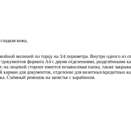
гладкая кожа,
войной молнией по торцу на 3/4 периметра. Внутри одного из о
аг/документов формата А4 с двумя отделениями, разделёнными к
 на лицевой стороне имеется независимая папка, также закрыва
й карман для документов, отделение для визитных/кредитных карт
ка. Съёмный ремешок на запястье с карабином.