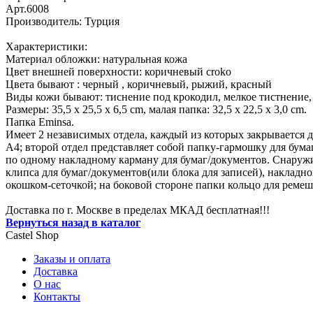
Арт.6008
Производитель: Турция
Характеристики:
Материал обложки: натуральная кожа
Цвет внешней поверхности: коричневый croko
Цвета бывают : черный , коричневый, рыжий, красный
Виды кожи бывают: тиснение под крокодил, мелкое тистнение, 
Размеры: 35,5 х 25,5 х 6,5 сm, малая папка: 32,5 х 22,5 х 3,0 сm.
Папка Eminsa.
Имеет 2 независимых отдела, каждый из которых закрывается д
А4; второй отдел представляет собой папку-гармошку для бум
по одному накладному карману для бумаг/документов. Снаружи:
клипса для бумаг/документов(или блока для записей), накладно
окошком-сеточкой; на боковой стороне папки кольцо для ремеш
Доставка по г. Москве в пределах МКАД бесплатная!!!
Вернуться назад в каталог
Castel
Shop
Заказы и оплата
Доставка
О нас
Контакты