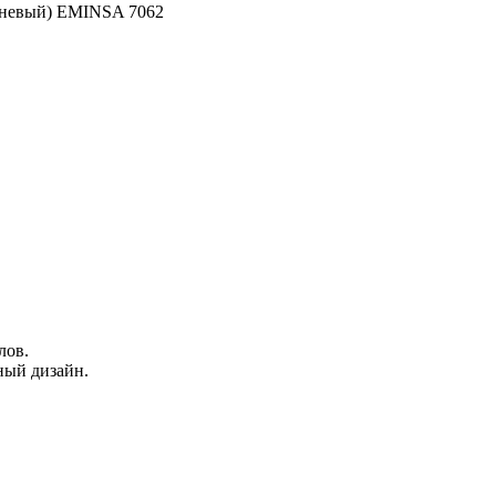
ичневый) EMINSA 7062
лов.
ный дизайн.