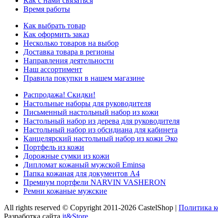
Как с нами связаться
Время работы
Как выбрать товар
Как оформить заказ
Несколько товаров на выбор
Доставка товара в регионы
Направления деятельности
Наш ассортимент
Правила покупки в нашем магазине
Распродажа! Скидки!
Настольные наборы для руководителя
Письменный настольный набор из кожи
Настольный набор из дерева для руководителя
Настольный набор из обсидиана для кабинета
Канцелярский настольный набор из кожи Эко
Портфель из кожи
Дорожные сумки из кожи
Дипломат кожаный мужской Eminsa
Папка кожаная для документов А4
Премиум портфели NARVIN VASHERON
Ремни кожаные мужские
All rights reserved © Copyright 2011-2026 CastelShop |
Политика 
Разработка сайта
it&Store