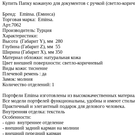
Купить Папку кожаную для документов с ручкой (светло-кор
Бренд: Eminsa. (Еминса)
Торговая марка: Eminsa.
Арт.7062
Производитель: Турция
Характеристики:
Высота (Габарит Y), мм 280
Глубина (Габарит Z), мм 55
Ширина (Габарит X), мм 350
Материал обложки: натуральная кожа
Цвет внешней поверхности: светло-коричневый
Виды кожи: тиснение
Плечевой ремень : да
Замок: молния
Количество отделений: 1
Портфели Eminsa изготовлены из высококачественных материа
Все модели портфелей функциональны, удобны и имеют стиль
Практичный и элегантный подарок для делового человека.
Внутренняя отделка: текстиль
Особенности:
- одно внутреннее отделение
- внешний задний карман на молнии
- внешний передний карман