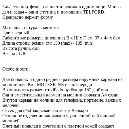
3-в-1 это портфель, планшет и рюкзак в одном лице. Много
дел и задач – один спутник и помощник TELFORD.
Прекрасно держит форму.
Материал: натуральная кожа
Цвет: черный
Габаритные размеры (внешние) В х Ш х Г, см: 37 х 44 х 8см
Длина стропы ремня, см: 130 (max) - 105 (min)
Высота ручки, см:8
Вес, кг: 1,30
Особенности:
Два больших и один среднего размера наружных кармана на
молнии для iPad, MOLESKINE и т.д. спереди
Возможность разместить iPad/ноутбук до 15" дюймов
Один вместительный карман на молнии формата А4 сзади
Внутри карман на молнии для телефона, портмоне, важных
мелочей
Отсек для iPad закрывает на ленту Велькро
Основное отделение закрывается усиленной нейлоновой
молнией
Плотный подклад в сочетании с плотной кожей создают