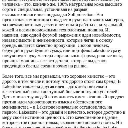
человека – это, конечно же, 100% натуральная кожа высшего
сорта и специальная, устойчивая на разрыв,
высокотехнологичная подкладка Softprotection. Эта
прекрасная композиция попадает в руки настоящих мастеров,
за плечами которых десятки лет опыта работы с натуральной
кожей и всеми возможными технологиями пошива. И,
наконец, еще одной формой выражения идеи незыблемости,
независимости и неизменности, которые легли в основу
бренда, является качество продукции. Любой человек,
берущий в руки будь то сумку, или портфель Lakestone сразу
почувствует руку мастера - правильные формы, ровные швы,
прочные молнии – все это детали, которые выделают
продукцию бренда среди прочих на рынке.
Более того, все мы привыкли, что хорошее качество – это
дорого, в том числе и потому, что дорого стоит сам бренд. В
Lakestone заложена другая идея – дать действительно
качественный товар доступный большинству покупателей.
Дать множеству людей возможность иметь отличный продукт
против идеи удовлетворить изыски обеспеченного
меньшинства – в Lakestone изначально остановились на
первом. Lakestone – это дизайн и качество, которое доступно в
меру своей истинной ценности. Это качественное изделие,
которое стоит ровно столько, сколько оно должно стоить. Ни
больше, ни меньше. Непоколебимо. As the stone in the Lake.