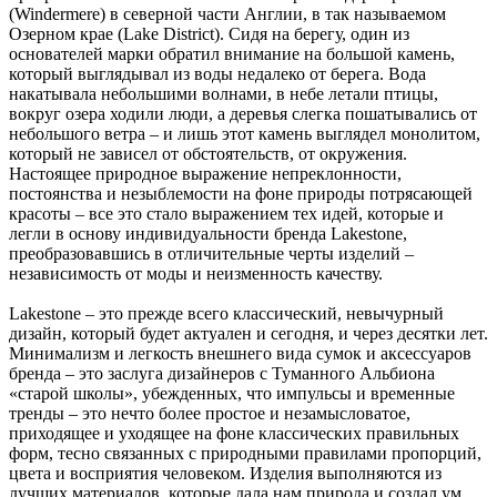
(Windermere) в северной части Англии, в так называемом
Озерном крае (Lake District). Сидя на берегу, один из
основателей марки обратил внимание на большой камень,
который выглядывал из воды недалеко от берега. Вода
накатывала небольшими волнами, в небе летали птицы,
вокруг озера ходили люди, а деревья слегка пошатывались от
небольшого ветра – и лишь этот камень выглядел монолитом,
который не зависел от обстоятельств, от окружения.
Настоящее природное выражение непреклонности,
постоянства и незыблемости на фоне природы потрясающей
красоты – все это стало выражением тех идей, которые и
легли в основу индивидуальности бренда Lakestone,
преобразовавшись в отличительные черты изделий –
независимость от моды и неизменность качеству.
Lakestone – это прежде всего классический, невычурный
дизайн, который будет актуален и сегодня, и через десятки лет.
Минимализм и легкость внешнего вида сумок и аксессуаров
бренда – это заслуга дизайнеров с Туманного Альбиона
«старой школы», убежденных, что импульсы и временные
тренды – это нечто более простое и незамысловатое,
приходящее и уходящее на фоне классических правильных
форм, тесно связанных с природными правилами пропорций,
цвета и восприятия человеком. Изделия выполняются из
лучших материалов, которые дала нам природа и создал ум