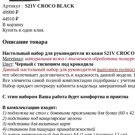
Артикул :
S21V CROCO BLACK
49900 ₽
44910 ₽
В корзину
Купить в один клик
Описание товара
Настольный набор для руководителя из кожи S21V CROCO
Материал
:
натуральная кожа с тиснением обработана
полиуре
Цвет
:
Черный с тиснением под крокодила
Данный настольный набор для руководителя
выполнен полност
что обеспечивает долговечность и надежность данной модели.
Все элементы самой полной комплектации подобраны с учетом
Набор придает интерьеру кабинета владельца завершенный вид
С этим набором Ваша работа будет комфортна и приятна
В комплектацию входит:
1) подложка на стол с боковыми прижимами для бумаг (60 x 42 
2) подставка под канцелярские мелочи
3) подставка для визитных карт
4) стаканом для пишущих принадлежностей
5) лоток вертикальный для бумаг А4 (1 шт.) (ширина 12 см)