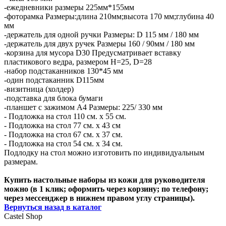
-ежедневники размеры 225мм*155мм
-фоторамка Размеры:длина 210мм;высота 170 мм;глубина 40
мм
-держатель для одной ручки Размеры: D 115 мм / 180 мм
-держатель для двух ручек Размеры 160 / 90мм / 180 мм
-корзина для мусора D30 Предусматривает вставку
пластикового ведра, размером H=25, D=28
-набор подстаканников 130*45 мм
-один подстаканник D115мм
-визитница (холдер)
-подставка для блока бумаги
-планшет с зажимом А4 Размеры: 225/ 330 мм
- Подложка на стол 110 см. х 55 см.
- Подложка на стол 77 см. х 43 см
- Подложка на стол 67 см. х 37 см.
- Подложка на стол 54 см. х 34 см.
Подлодку на стол можно изготовить по индивидуальным
размерам.
Купить настольные наборы из кожи для руководителя
можно (в 1 клик; оформить через корзину; по телефону;
через мессенджер в нижнем правом углу страницы).
Вернуться назад в каталог
Castel
Shop