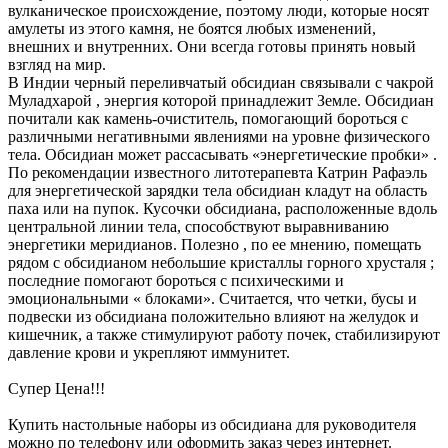
вулканическое происхождение, поэтому люди, которые носят
амулеты из этого камня, не боятся любых изменений,
внешних и внутренних. Они всегда готовы принять новый
взгляд на мир.
В Индии черный переливчатый обсидиан связывали с чакрой
Муладхарой , энергия которой принадлежит Земле. Обсидиан
почитали как камень-очиститель, помогающий бороться с
различными негативными явлениями на уровне физического
тела. Обсидиан может рассасывать «энергетические пробки» .
По рекомендации известного литотерапевта Катрин Рафаэль
для энергетической зарядки тела обсидиан кладут на область
паха или на пупок. Кусочки обсидиана, расположенные вдоль
центральной линии тела, способствуют выравниванию
энергетики меридианов. Полезно , по ее мнению, помещать
рядом с обсидианом небольшие кристаллы горного хрусталя ;
последние помогают бороться с психическими и
эмоциональными « блоками». Считается, что четки, бусы и
подвески из обсидиана положительно влияют на желудок и
кишечник, а также стимулируют работу почек, стабилизируют
давление крови и укрепляют иммунитет.
Супер Цена!!!
Купить настольные наборы из обсидиана для руководителя
можно по телефону или оформить заказ через интернет.