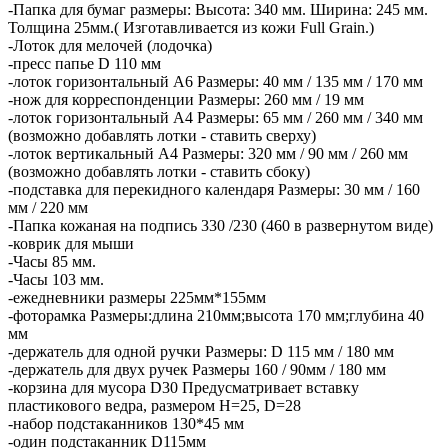
-Папка для бумаг размеры: Высота: 340 мм. Ширина: 245 мм.
Толщина 25мм.( Изготавливается из кожи Full Grain.)
-Лоток для мелочей (лодочка)
-пресс папье D 110 мм
-лоток горизонтальный А6 Размеры: 40 мм / 135 мм / 170 мм
-нож для корреспонденции Размеры: 260 мм / 19 мм
-лоток горизонтальный А4 Размеры: 65 мм / 260 мм / 340 мм
(возможно добавлять лотки - ставить сверху)
-лоток вертикальный А4 Размеры: 320 мм / 90 мм / 260 мм
(возможно добавлять лотки - ставить сбоку)
-подставка для перекидного календаря Размеры: 30 мм / 160
мм / 220 мм
-Папка кожаная на подпись 330 /230 (460 в развернутом виде)
-коврик для мыши
-Часы 85 мм.
-Часы 103 мм.
-ежедневники размеры 225мм*155мм
-фоторамка Размеры:длина 210мм;высота 170 мм;глубина 40
мм
-держатель для одной ручки Размеры: D 115 мм / 180 мм
-держатель для двух ручек Размеры 160 / 90мм / 180 мм
-корзина для мусора D30 Предусматривает вставку
пластикового ведра, размером H=25, D=28
-набор подстаканников 130*45 мм
-один подстаканник D115мм