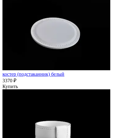
костер (подстаканник) белый
3370 ₽
Купить