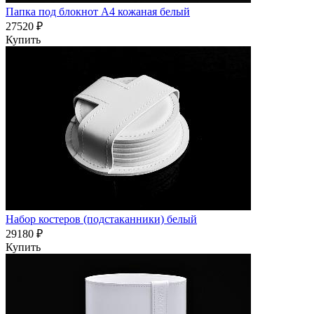
Папка под блокнот А4 кожаная белый
27520 ₽
Купить
Набор костеров (подстаканники) белый
29180 ₽
Купить