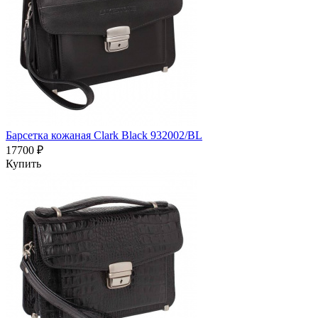
Барсетка кожаная Clark Black 932002/BL
17700 ₽
Купить