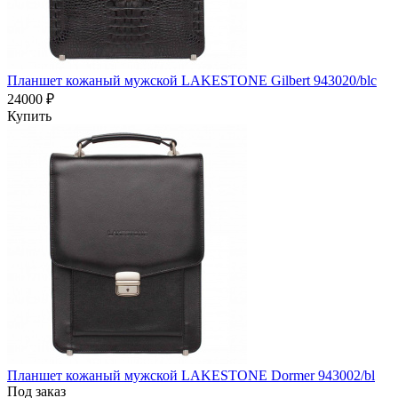
Планшет кожаный мужской LAKESTONE Gilbert 943020/blc
24000 ₽
Купить
Планшет кожаный мужской LAKESTONE Dormer 943002/bl
Под заказ