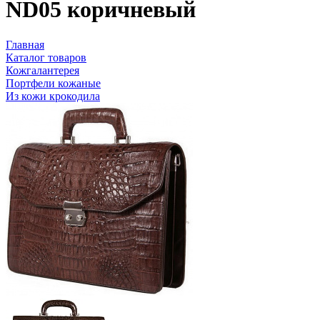
ND05 коричневый
Главная
Каталог товаров
Кожгалантерея
Портфели кожаные
Из кожи крокодила