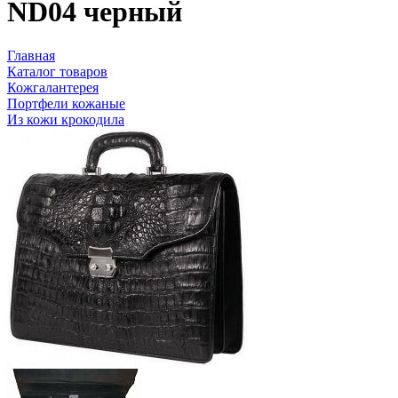
ND04 черный
Главная
Каталог товаров
Кожгалантерея
Портфели кожаные
Из кожи крокодила