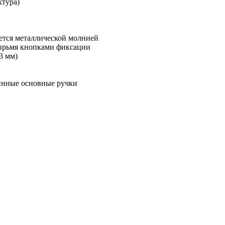
ктура)
ется металлической молнией
ырьмя кнопками фиксации
3 мм)
линные основные ручки