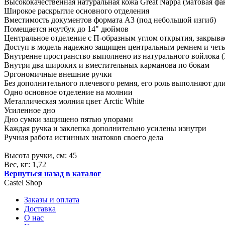
Высококачественная натуральная кожа Great Nappa (матовая фа
Широкое раскрытие основного отделения
Вместимость документов формата А3 (под небольшой изгиб)
Помещается ноутбук до 14" дюймов
Центральное отделение с П-образным углом открытия, закрыва
Доступ в модель надежно защищен центральным ремнем и чет
Внутренне пространство выполнено из натурального войлока (
Внутри два широких и вместительных карманова по бокам
Эргономичные внешние ручки
Без дополнительного плечевого ремня, его роль выполняют д
Одно основное отделение на молнии
Металлическая молния цвет Arctic White
Усиленное дно
Дно сумки защищено пятью упорами
Каждая ручка и заклепка дополнительно усилены изнутри
Ручная работа истинных знатоков своего дела
Высота ручки, см: 45
Вес, кг: 1,72
Вернуться назад в каталог
Castel
Shop
Заказы и оплата
Доставка
О нас