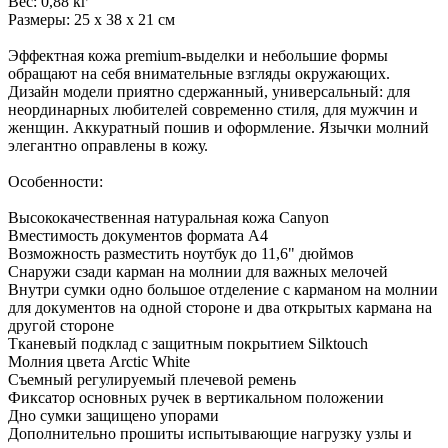
Вес: 0,88 кг
Размеры: 25 х 38 х 21 см
Эффектная кожа premium-выделки и небольшие формы
обращают на себя внимательные взгляды окружающих.
Дизайн модели приятно сдержанный, универсальный: для
неординарных любителей современно стиля, для мужчин и
женщин. Аккуратный пошив и оформление. Язычки молний
элегантно оправлены в кожу.
Особенности:
Высококачественная натуральная кожа Canyon
Вместимость документов формата А4
Возможность разместить ноутбук до 11,6" дюймов
Снаружи сзади карман на молнии для важных мелочей
Внутри сумки одно большое отделение с карманом на молнии
для документов на одной стороне и два открытых кармана на
другой стороне
Тканевый подклад с защитным покрытием Silktouch
Молния цвета Arctic White
Съемный регулируемый плечевой ремень
Фиксатор основных ручек в вертикальном положении
Дно сумки защищено упорами
Дополнительно прошиты испытывающие нагрузку узлы и