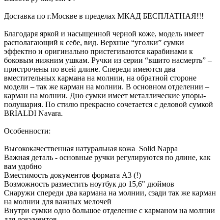
Доставка по г.Москве в пределах МКАД БЕСПЛАТНАЯ!!!
Благодаря яркой и насыщенной черной коже, модель имеет
располагающий к себе, вид. Верхние “уголки” сумки
эффектно и оригинально пристегиваются карабинами к
боковым нижним ушкам. Ручки из серии “вшито насмерть” –
пристрочены по всей длине. Спереди имеются два
вместительных кармана на молнии, на обратной стороне
модели – так же карман на молнии. В основном отделении –
карман на молнии. Дно сумки имеет металлические упоры-
полушария. По стилю прекрасно сочетается с деловой сумкой
BRIALDI Navara.
Особенности:
Высококачественная натуральная кожа Solid Nappa
Важная деталь - основные ручки регулируются по длине, как
вам удобно
Вместимость документов формата А3 (!)
Возможность разместить ноутбук до 15,6" дюймов
Снаружи спереди два кармана на молнии, сзади так же карман
на молнии для важных мелочей
Внутри сумки одно большое отделение с карманом на молнии
для документов