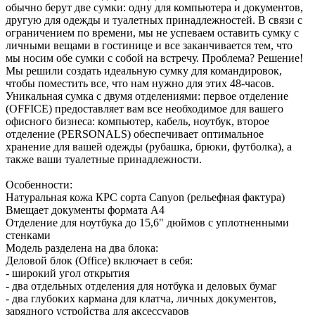
обычно берут две сумки: одну для компьютера и документов,
другую для одежды и туалетных принадлежностей. В связи с
ограничением по времени, мы не успеваем оставить сумку с
личными вещами в гостинице и все заканчивается тем, что
мы носим обе сумки с собой на встречу. Проблема? Решение!
Мы решили создать идеальную сумку для командировок,
чтобы поместить все, что нам нужно для этих 48-часов.
Уникальная сумка с двумя отделениями: первое отделение
(OFFICE) предоставляет вам все необходимое для вашего
офисного бизнеса: компьютер, кабель, ноутбук, второе
отделение (PERSONALS) обеспечивает оптимальное
хранение для вашей одежды (рубашка, брюки, футболка), а
также ваши туалетные принадлежности.
Особенности:
Натуральная кожа КРС сорта Canyon (рельефная фактура)
Вмещает документы формата А4
Отделение для ноутбука до 15,6" дюймов с уплотненными
стенками
Модель разделена на два блока:
Деловой блок (Office) включает в себя:
- широкий угол открытия
- два отдельных отделения для нотбука и деловых бумаг
- два глубоких кармана для клатча, личных документов,
зарядного устройства для аксессуаров