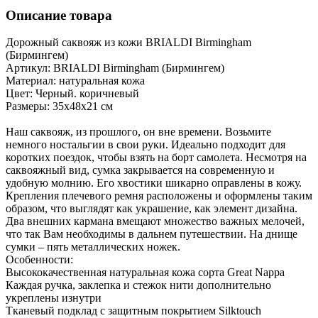
Описание товара
Дорожный саквояж из кожи BRIALDI Birmingham
(Бирмингем)
Артикул: BRIALDI Birmingham (Бирмингем)
Материал: натуральная кожа
Цвет: Черный. коричневый
Размеры: 35х48х21 см
Наш саквояж, из прошлого, он вне времени. Возьмите
немного ностальгии в свои руки. Идеально подходит для
коротких поездок, чтобы взять на борт самолета. Несмотря на
саквояжный вид, сумка закрывается на современную и
удобную молнию. Его хвостики шикарно оправлены в кожу.
Крепления плечевого ремня расположены и оформлены таким
образом, что выглядят как украшение, как элемент дизайна.
Два внешних кармана вмещают множество важных мелочей,
что так Вам необходимы в дальнем путешествии. На днище
сумки – пять металлических ножек.
Особенности:
Высококачественная натуральная кожа сорта Great Nappa
Каждая ручка, заклепка и стежок нити дополнительно
укреплены изнутри
Тканевый подклад с защитным покрытием Silktouch