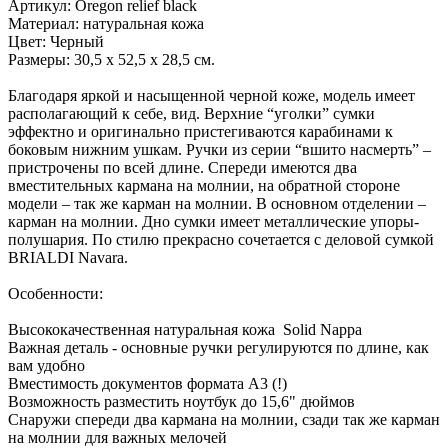
Артикул: Oregon relief black
Материал: натуральная кожа
Цвет: Черный
Размеры: 30,5 х 52,5 х 28,5 см.
Благодаря яркой и насыщенной черной коже, модель имеет
располагающий к себе, вид. Верхние “уголки” сумки
эффектно и оригинально пристегиваются карабинами к
боковым нижним ушкам. Ручки из серии “вшито насмерть” –
пристрочены по всей длине. Спереди имеются два
вместительных кармана на молнии, на обратной стороне
модели – так же карман на молнии. В основном отделении –
карман на молнии. Дно сумки имеет металлические упоры-
полушария. По стилю прекрасно сочетается с деловой сумкой
BRIALDI Navara.
Особенности:
Высококачественная натуральная кожа Solid Nappa
Важная деталь - основные ручки регулируются по длине, как
вам удобно
Вместимость документов формата А3 (!)
Возможность разместить ноутбук до 15,6" дюймов
Снаружи спереди два кармана на молнии, сзади так же карман
на молнии для важных мелочей