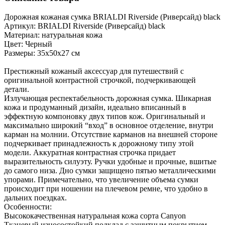
Дорожная кожаная сумка BRIALDI Riverside (Риверсайд) black
Артикул: BRIALDI Riverside (Риверсайд) black
Материал: натуральная кожа
Цвет: Черный
Размеры: 35х50х27 см
Престижный кожаный аксессуар для путешествий с
оригинальной контрастной строчкой, подчеркивающей
детали.
Излучающая респектабельность дорожная сумка. Шикарная
кожа и продуманный дизайн, идеально вписанный в
эффектную компоновку двух типов кож. Оригинальный и
максимально широкий “вход” в основное отделение, внутри
карман на молнии. Отсутствие карманов на внешней стороне
подчеркивает принадлежность к дорожному типу этой
модели. Аккуратная контрастная строчка придает
выразительность силуэту. Ручки удобные и прочные, вшитые
до самого низа. Дно сумки защищено пятью металлическими
упорами. Примечательно, что увеличение объема сумки
происходит при ношении на плечевом ремне, что удобно в
дальних поездках.
Особенности:
Высококачественная натуральная кожа сорта Canyon
Тканевый износостойкий подклад с защитным покрытием