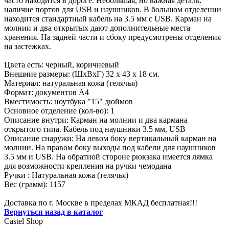
часто находится в дороге. Небольшая, но важная деталь:
наличие портов для USB и наушников. В большом отделении
находится стандартный кабель на 3.5 мм с USB. Карман на
молнии и два открытых дают дополнительные места
хранения. На задней части и сбоку предусмотрены отделения
на застежках.
Цвета есть: черный, коричневый
Внешние размеры: (ШхВхГ) 32 х 43 х 18 см.
Материал: натуральная кожа (телячья)
Формат: документов А4
Вместимость: ноутбука "15" дюймов
Основное отделение (кол-во): 1
Описание внутри: Карман на молнии и два кармана
открытого типа. Кабель под наушники 3.5 мм, USB
Описание снаружи: На левом боку вертикальный карман на
молнии. На правом боку выходы под кабели для наушников
3.5 мм и USB. На обратной стороне рюкзака имеется лямка
для возможности крепления на ручки чемодана
Ручки : Натуральная кожа (телячья)
Вес (грамм): 1157
Доставка по г. Москве в пределах МКАД бесплатная!!!
Вернуться назад в каталог
Castel
Shop