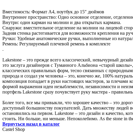
Вместимость: Формат A4, ноутбук до 15" дюймов
Внутреннее пространство: Одно основное отделение, отделение
Внутри: один карман на молнии и два открытых кармана.
Снаружи: вместительное отделение на молнии на лицевой сторо
Задняя стенка растегивается для возможности крепления на руч
Ручки: Удобные анатомические ручки, выполненные из натура
Ремень: Регулируемый плечевой ремень в комплекте
.
Lakestone – это прежде всего классический, невычурный дизайн
это заслуга дизайнеров с Туманного Альбиона «старой школы»,
классических правильных форм, тесно связанных с природными
природа и создал ум человека – это, конечно же, 100% натурал
композиция попадает в руки настоящих мастеров, за плечами 
формой выражения идеи незыблемости, независимости и неизмен
портфель Lakestone сразу почувствует руку мастера - правиль
Более того, все мы привыкли, что хорошее качество – это дорог
доступный большинству покупателей. Дать множеству людей во
остановились на первом. Lakestone – это дизайн и качество, ко
стоить. Ни больше, ни меньше. Непоколебимо. As the stone in th
Вернуться назад в каталог
Castel
Shop