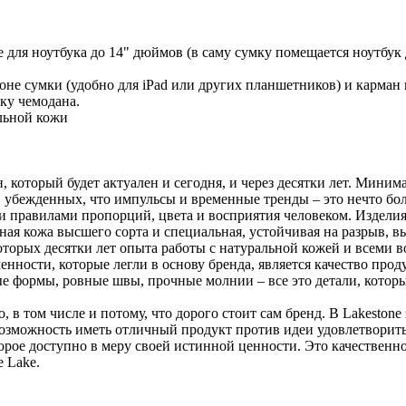
 для ноутбука до 14" дюймов (в саму сумку помещается ноутбук 
не сумки (удобно для iPad или других планшетников) и карман 
ку чемодана.
льной кожи
, который будет актуален и сегодня, и через десятки лет. Миним
 убежденных, что импульсы и временные тренды – это нечто бол
 правилами пропорций, цвета и восприятия человеком. Изделия
ьная кожа высшего сорта и специальная, устойчивая на разрыв, вы
которых десятки лет опыта работы с натуральной кожей и всеми
ности, которые легли в основу бренда, является качество проду
ные формы, ровные швы, прочные молнии – все это детали, кото
о, в том числе и потому, что дорого стоит сам бренд. В Lakeston
зможность иметь отличный продукт против идеи удовлетворить 
торое доступно в меру своей истинной ценности. Это качественно
e Lake.