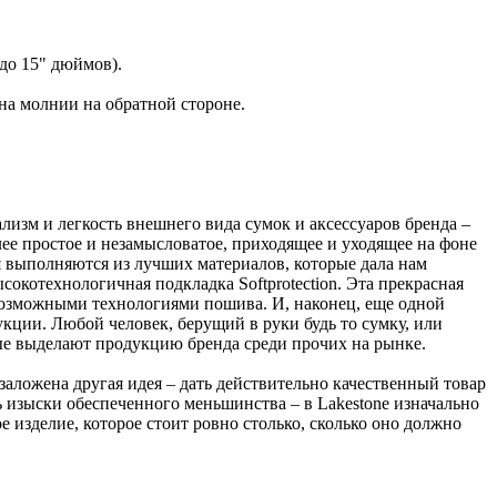
до 15" дюймов).
на молнии на обратной стороне.
ализм и легкость внешнего вида сумок и аксессуаров бренда –
ее простое и незамысловатое, приходящее и уходящее на фоне
 выполняются из лучших материалов, которые дала нам
сокотехнологичная подкладка Softprotection. Эта прекрасная
 возможными технологиями пошива. И, наконец, еще одной
кции. Любой человек, берущий в руки будь то сумку, или
рые выделают продукцию бренда среди прочих на рынке.
e заложена другая идея – дать действительно качественный товар
изыски обеспеченного меньшинства – в Lakestone изначально
е изделие, которое стоит ровно столько, сколько оно должно