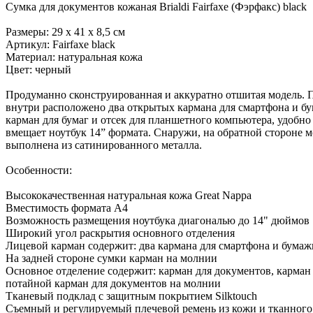
Сумка для документов кожаная Brialdi Fairfaxe (Фэрфакс) black
Размеры: 29 х 41 х 8,5 см
Артикул: Fairfaxe black
Материал: натуральная кожа
Цвет: черный
Продуманно сконструированная и аккуратно отшитая модель. 
внутри расположено два открытых кармана для смартфона и бум
карман для бумаг и отсек для планшетного компьютера, удобно
вмещает ноутбук 14” формата. Снаружи, на обратной стороне 
выполнена из сатинированного металла.
Особенности:
Высококачественная натуральная кожа Great Nappa
Вместимость формата А4
Возможность размещения ноутбука диагональю до 14" дюймов
Широкий угол раскрытия основного отделения
Лицевой карман содержит: два кармана для смартфона и бумажн
На задней стороне сумки карман на молнии
Основное отделение содержит: карман для документов, карман 
потайной карман для документов на молнии
Тканевый подклад с защитным покрытием Silktouch
Съемный и регулируемый плечевой ремень из кожи и тканного