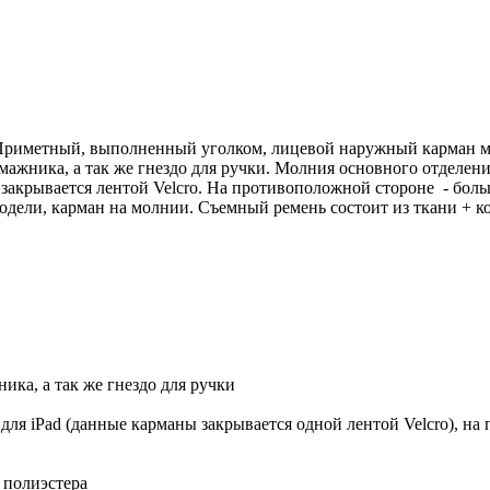
Приметный, выполненный уголком, лицевой наружный карман мож
ажника, а так же гнездо для ручки. Молния основного отделени
 закрывается лентой Velcro. На противоположной стороне - бол
модели, карман на молнии. Съемный ремень состоит из ткани + 
ика, а так же гнездо для ручки
для iPad (данные карманы закрывается одной лентой Velcro), н
 полиэстера