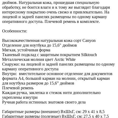
дюймов. Натуральная кожа, прошедшая специальную
обработку, не боится влаги и к тому же выглядит благодаря
интересному покрытию очень свежо и привлекательно. На
лицевой и задней панелях размещены по одному карману
оперативного доступа. Плечевой ремень в комплекте.
Особенности:
Высококачественная натуральная кожа сорт Canyon
Отделение для ноутбука до 15,6" дюймов
Мягкая, устойчивая форма
Тканевый подклад с защитным покрытием Silktouch
Металлическая молния цвет Arctic White
Снаружи: на лицевой и задней панелях размещены по одному
карману оперативного доступа
Внутри: вместительное основное отделение для документов
формата А4, большой карман на молнии, открытый карман
для ноутбука размером до 15,6” дюймов
Плечевой ремень
Каждая ручка, заклепка и стежок нити дополнительно
укреплены изнутри
Ручная работа истинных знатоков своего дела
Габаритные размеры (внешние) ВхШхГ, см: 29 х 41 х 8,5
Габаритные размеры (полезные) ВхШхГ, см: 27,5 х 40 х 7,5