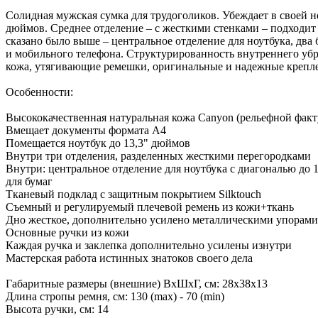
Солидная мужская сумка для трудоголиков. Убеждает в своей н
дюймов. Среднее отделение – с жесткими стенками – подходит 
сказано было выше – центральное отделение для ноутбука, два
и мобильного телефона. Структурированность внутреннего убр
кожа, утягивающие ремешки, оригинальные и надежные креплен
Особенности:
Высококачественная натуральная кожа Canyon (рельефной фак
Вмещает документы формата А4
Помещается ноутбук до 13,3" дюймов
Внутри три отделения, разделенных жесткими перегородками
Внутри: центральное отделение для ноутбука с диагональю до 
для бумаг
Тканевый подклад с защитным покрытием Silktouch
Съемный и регулируемый плечевой ремень из кожи+ткань
Дно жесткое, дополнительно усилено металлическими упорами
Основные ручки из кожи
Каждая ручка и заклепка дополнительно усилены изнутри
Мастерская работа истинных знатоков своего дела
Габаритные размеры (внешние) ВхШхГ, см: 28х38х13
Длина стропы ремня, см: 130 (max) - 70 (min)
Высота ручки, см: 14