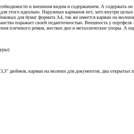
еобходимости и внешним видом и содержанием. А содержать он м
для этого идеально. Наружных карманов нет, зато внутри целых
 боковых для бумаг формата А4, так же имеется карман на молни
анства поражает своей педантичностью. Внешность у портфеля –
ия плечевого ремня, жесткое дно и металлические упоры. А еще
туры)
13,3" дюймов, карман на молнии для документов, два открытых 