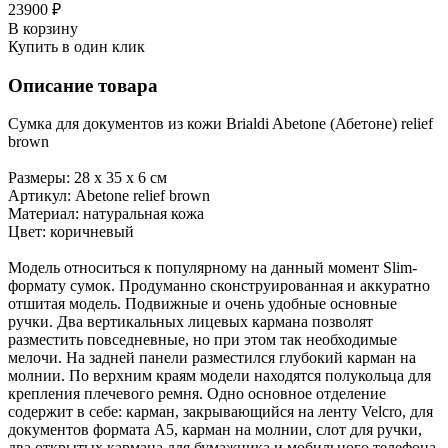
23900 ₽
В корзину
Купить в один клик
Описание товара
Сумка для документов из кожи Brialdi Abetone (Абетоне) relief
brown
Размеры: 28 х 35 х 6 см
Артикул: Abetone relief brown
Материал: натуральная кожа
Цвет: коричневый
Модель относиться к популярному на данный момент Slim-
формату сумок. Продуманно сконструированная и аккуратно
отшитая модель. Подвижные и очень удобные основные
ручки. Два вертикальных лицевых кармана позволят
разместить повседневные, но при этом так необходимые
мелочи. На задней панели разместился глубокий карман на
молнии. По верхним краям модели находятся полукольца для
крепления плечевого ремня. Одно основное отделение
содержит в себе: карман, закрывающийся на ленту Velcro, для
документов формата А5, карман на молнии, слот для ручки,
два открытых кармана для бумажника и мобильного телефона.