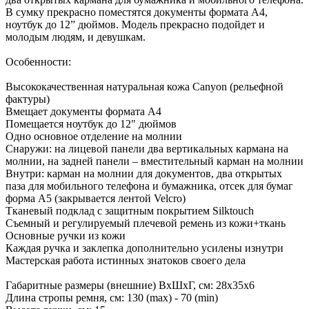
В сумку прекрасно поместятся документы формата А4,
ноутбук до 12” дюймов. Модель прекрасно подойдет и
молодым людям, и девушкам.
Особенности:
Высококачественная натуральная кожа Canyon (рельефной
фактуры)
Вмещает документы формата А4
Помещается ноутбук до 12" дюймов
Одно основное отделение на молнии
Снаружи: на лицевой панели два вертикальных кармана на
молнии, на задней панели – вместительный карман на молнии
Внутри: карман на молнии для документов, два открытых
паза для мобильного телефона и бумажника, отсек для бумаг
форма А5 (закрывается лентой Velcro)
Тканевый подклад с защитным покрытием Silktouch
Съемный и регулируемый плечевой ремень из кожи+ткань
Основные ручки из кожи
Каждая ручка и заклепка дополнительно усилены изнутри
Мастерская работа истинных знатоков своего дела
Габаритные размеры (внешние) ВхШхГ, см: 28х35х6
Длина стропы ремня, см: 130 (max) - 70 (min)