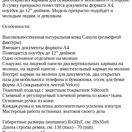
В сумку прекрасно поместятся документы формата А4,
ноутбук до 12” дюймов. Модель прекрасно подойдет и
молодым людям, и девушкам.
Особенности:
Высококачественная натуральная кожа Canyon (рельефной
фактуры)
Вмещает документы формата А4
Помещается ноутбук до 12" дюймов
Одно основное отделение на молнии
Снаружи: на лицевой панели два вертикальных кармана на
молнии, на задней панели – вместительный карман на молнии
Внутри: карман на молнии для документов, два открытых
паза для мобильного телефона и бумажника, отсек для бумаг
форма А5 (закрывается лентой Velcro)
Тканевый подклад с защитным покрытием Silktouch
Съемный и регулируемый плечевой ремень из кожи+ткань
Основные ручки из кожи
Каждая ручка и заклепка дополнительно усилены изнутри
Мастерская работа истинных знатоков своего дела
Габаритные размеры (внешние) ВхШхГ, см: 28х35х6
Длина стропы ремня, см: 130 (max) - 70 (min)