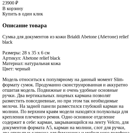
23900 ₽
В корзину
Купить в один клик
Описание товара
Сумка для документов из кожи Brialdi Abetone (Абетоне) relief
black
Размеры: 28 х 35 х 6 см
Артикул: Abetone relief black
Материал: натуральная кожа
Цвет: черный
Модель относиться к популярному на данный момент Slim-
формату сумок. Продуманно сконструированная и аккуратно
отшитая модель. Подвижные и очень удобные основные
ручки. Два вертикальных лицевых кармана позволят
разместить повседневные, но при этом так необходимые
мелочи. На задней панели разместился глубокий карман на
молнии. По верхним краям модели находятся полукольца для
крепления плечевого ремня. Одно основное отделение
содержит в себе: карман, закрывающийся на ленту Velcro, для
документов формата А5, карман на молнии, слот для ручки,
два открытых кармана для бумажника и мобильного телефона.