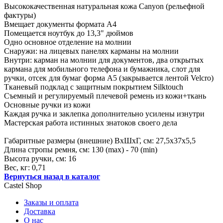
Высококачественная натуральная кожа Canyon (рельефной
фактуры)
Вмещает документы формата А4
Помещается ноутбук до 13,3" дюймов
Одно основное отделение на молнии
Снаружи: на лицевых панелях карманы на молнии
Внутри: карман на молнии для документов, два открытых
кармана для мобильного телефона и бумажника, слот для
ручки, отсек для бумаг форма А5 (закрывается лентой Velcro)
Тканевый подклад с защитным покрытием Silktouch
Съемный и регулируемый плечевой ремень из кожи+ткань
Основные ручки из кожи
Каждая ручка и заклепка дополнительно усилены изнутри
Мастерская работа истинных знатоков своего дела
Габаритные размеры (внешние) ВхШхГ, см: 27,5х37х5,5
Длина стропы ремня, см: 130 (max) - 70 (min)
Высота ручки, см: 16
Вес, кг: 0,71
Вернуться назад в каталог
Castel
Shop
Заказы и оплата
Доставка
О нас