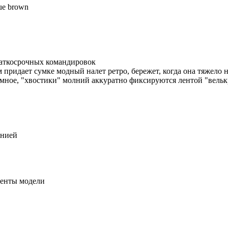
ue brown
краткосрочных командировок
ридает сумке модный налет ретро, бережет, когда она тяжело 
омное, "хвостики" молний аккуратно фиксируются лентой "вельк
лнией
енты модели