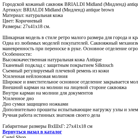
Городской кожаный саквояж BRIALDI Midland (Мидленд) antiq
Артикул: BRIALDI Midland (Мидленд) antique brown
Материал: натуральная кожа
Цвет: Коричневый
Размеры: 27х41х18 см.
Шикарная модель в стиле ретро малого размера для города и 
Одна из любимых моделей покупателей. Саквояжный механизм п
маневренность при переноске в руке. Основное отделение огр
Особенности:
Высококачественная натуральная кожа Antique
Тканевый подклад с защитным покрытием Silktouch
Съемный регулируемый плечевой ремень из кожи
Усиленная нейлоновая молния
Широкое и вместительное основное отделение закрывается мо
Внешний карман на молнии на лицевой стороне саквояжа
Внутри карман на молнии для документов
Усиленное дно
Дно сумки защищено ножками
Дополнительно прошиты испытывающие нагрузку узлы и элем
Ручная работа истинных знатоков своего дела
Габаритные размеры ВхШхГ: 27х41х18 см
Вернуться назад в каталог
Castel
Shop