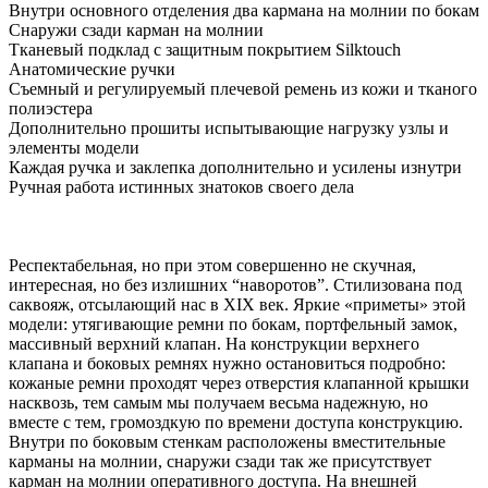
Внутри основного отделения два кармана на молнии по бокам
Снаружи сзади карман на молнии
Тканевый подклад с защитным покрытием Silktouch
Анатомические ручки
Съемный и регулируемый плечевой ремень из кожи и тканого
полиэстера
Дополнительно прошиты испытывающие нагрузку узлы и
элементы модели
Каждая ручка и заклепка дополнительно и усилены изнутри
Ручная работа истинных знатоков своего дела
Респектабельная, но при этом совершенно не скучная,
интересная, но без излишних “наворотов”. Стилизована под
саквояж, отсылающий нас в XIX век. Яркие «приметы» этой
модели: утягивающие ремни по бокам, портфельный замок,
массивный верхний клапан. На конструкции верхнего
клапана и боковых ремнях нужно остановиться подробно:
кожаные ремни проходят через отверстия клапанной крышки
насквозь, тем самым мы получаем весьма надежную, но
вместе с тем, громоздкую по времени доступа конструкцию.
Внутри по боковым стенкам расположены вместительные
карманы на молнии, снаружи сзади так же присутствует
карман на молнии оперативного доступа. На внешней