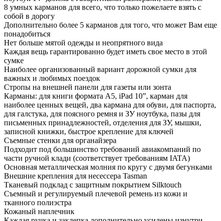
8 умных карманов для всего, что только пожелаете взять с
собой в дорогу
Дополнительно более 5 карманов для того, что может Вам еще
понадобиться
Нет больше мятой одежды и неопрятного вида
Каждая вещь гарантированно будет иметь свое место в этой
сумке
Наиболее организованный вариант дорожной сумки для
важных и любимых поездок
Стропы на внешней панели для газеты или зонта
Карманы: для книги формата А5, iPad 10”, карман для
наиболее ценных вещей, два кармана для обуви, для паспорта,
для галстука, для поясного ремня и ЗУ ноутбука, пазы для
письменных принадлежностей, отделения для ЗУ, мышки,
записной книжки, быстрое крепление для ключей
Съемные стенки для органайзера
Подходит под большинство требований авиакомпаний по
части ручной клади (соответствует требованиям IATA)
Основная металлическая молния по кругу с двумя бегунками
Внешние крепления для несессера Tasman
Тканевый подклад с защитным покрытием Silktouch
Съемный и регулируемый плечевой ремень из кожи и
тканного полиэстра
Кожаный наплечник
Каждая ручка и заклепка дополнительно усилены изнутри