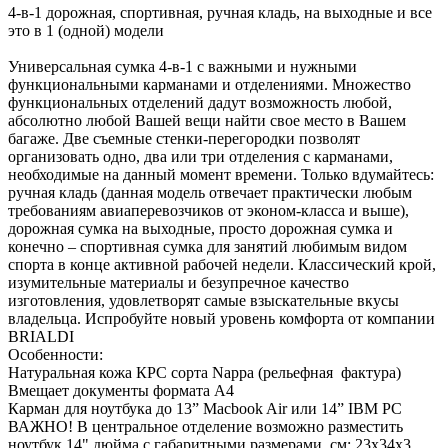
4-в-1 дорожная, спортивная, ручная кладь, на выходные и все
это в 1 (одной) модели
Универсальная сумка 4-в-1 с важными и нужными
функциональными карманами и отделениями. Множество
функциональных отделений дадут возможность любой,
абсолютно любой Вашей вещи найти свое место в Вашем
багаже. Две съемные стенки-перегородки позволят
организовать одно, два или три отделения с карманами,
необходимые на данный момент времени. Только вдумайтесь:
ручная кладь (данная модель отвечает практически любым
требованиям авиаперевозчиков от эконом-класса и выше),
дорожная сумка на выходные, просто дорожная сумка и
конечно – спортивная сумка для занятий любимым видом
спорта в конце активной рабочей недели. Классический крой,
изумительные материалы и безупречное качество
изготовления, удовлетворят самые взыскательные вкусы
владельца. Испробуйте новый уровень комфорта от компании
BRIALDI
Особенности:
Натуральная кожа КРС сорта Nappa (рельефная фактура)
Вмещает документы формата А4
Карман для ноутбука до 13” Macbook Air или 14” IBM PC
ВАЖНО! В центральное отделение возможно разместить
ноутбук 14" дюйма с габаритными размерами, см: 23х34х3