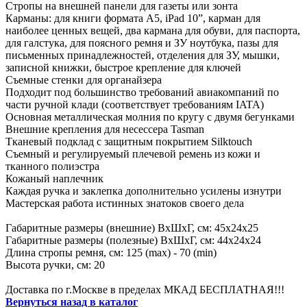
Стропы на внешней панели для газеты или зонта
Карманы: для книги формата А5, iPad 10”, карман для
наиболее ценных вещей, два кармана для обуви, для паспорта,
для галстука, для поясного ремня и ЗУ ноутбука, пазы для
письменных принадлежностей, отделения для ЗУ, мышки,
записной книжки, быстрое крепление для ключей
Съемные стенки для органайзера
Подходит под большинство требований авиакомпаний по
части ручной клади (соответствует требованиям IATA)
Основная металлическая молния по кругу с двумя бегунками
Внешние крепления для несессера Tasman
Тканевый подклад с защитным покрытием Silktouch
Съемный и регулируемый плечевой ремень из кожи и
тканного полиэстра
Кожаный наплечник
Каждая ручка и заклепка дополнительно усилены изнутри
Мастерская работа истинных знатоков своего дела
Габаритные размеры (внешние) ВхШхГ, см: 45х24х25
Габаритные размеры (полезные) ВхШхГ, см: 44х24х24
Длина стропы ремня, см: 125 (max) - 70 (min)
Высота ручки, см: 20
Доставка по г.Москве в пределах МКАД БЕСПЛАТНАЯ!!!
Вернуться назад в каталог