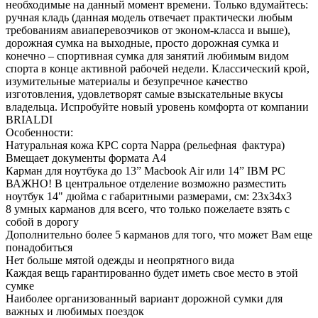
необходимые на данный момент времени. Только вдумайтесь:
ручная кладь (данная модель отвечает практически любым
требованиям авиаперевозчиков от эконом-класса и выше),
дорожная сумка на выходные, просто дорожная сумка и
конечно – спортивная сумка для занятий любимым видом
спорта в конце активной рабочей недели. Классический крой,
изумительные материалы и безупречное качество
изготовления, удовлетворят самые взыскательные вкусы
владельца. Испробуйте новый уровень комфорта от компании
BRIALDI
Особенности:
Натуральная кожа КРС сорта Nappa (рельефная фактура)
Вмещает документы формата А4
Карман для ноутбука до 13” Macbook Air или 14” IBM PC
ВАЖНО! В центральное отделение возможно разместить
ноутбук 14" дюйма с габаритными размерами, см: 23х34х3
8 умных карманов для всего, что только пожелаете взять с
собой в дорогу
Дополнительно более 5 карманов для того, что может Вам еще
понадобиться
Нет больше мятой одежды и неопрятного вида
Каждая вещь гарантированно будет иметь свое место в этой
сумке
Наиболее организованный вариант дорожной сумки для
важных и любимых поездок