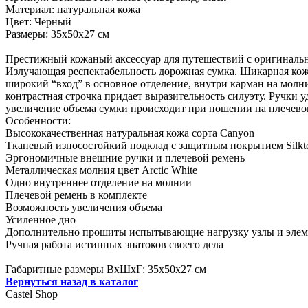
Материал: натуральная кожа
Цвет: Черный
Размеры: 35х50х27 см
Престижный кожаный аксессуар для путешествий с оригинальн
Излучающая респектабельность дорожная сумка. Шикарная ко
широкий “вход” в основное отделение, внутри карман на молн
контрастная строчка придает выразительность силуэту. Ручки
увеличение объема сумки происходит при ношении на плечевом
Особенности:
Высококачественная натуральная кожа сорта Canyon
Тканевый износостойкий подклад с защитным покрытием Silkt
Эргономичные внешние ручки и плечевой ремень
Металлическая молния цвет Arctic White
Одно внутреннее отделение на молнии
Плечевой ремень в комплекте
Возможность увеличения объема
Усиленное дно
Дополнительно прошиты испытывающие нагрузку узлы и элем
Ручная работа истинных знатоков своего дела
Габаритные размеры ВхШхГ: 35х50х27 см
Вернуться назад в каталог
Castel
Shop