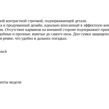
ой контрастной строчкой, подчеркивающей детали.
жа и продуманный дизайн, идеально вписанный в эффектную ко
ии. Отсутствие карманов на внешней стороне подчеркивает при
 удобные и прочные, вшитые до самого низа. Дно сумки защищен
 ремне, что удобно в дальних поездках.
ouch
енты модели