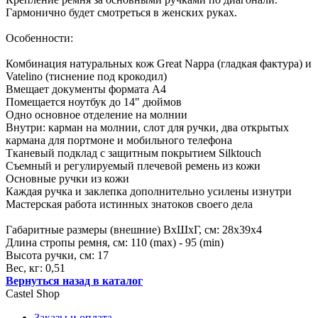
Гармонично будет смотреться в женских руках.
Особенности:
Комбинация натуральных кож Great Nappa (гладкая фактура) и
Vatelino (тиснение под крокодил)
Вмещает документы формата А4
Помещается ноутбук до 14" дюймов
Одно основное отделение на молнии
Внутри: карман на молнии, слот для ручки, два открытых
кармана для портмоне и мобильного телефона
Тканевый подклад с защитным покрытием Silktouch
Съемный и регулируемый плечевой ремень из кожи
Основные ручки из кожи
Каждая ручка и заклепка дополнительно усилены изнутри
Мастерская работа истинных знатоков своего дела
Габаритные размеры (внешние) ВхШхГ, см: 28х39х4
Длина стропы ремня, см: 110 (max) - 95 (min)
Высота ручки, см: 17
Вес, кг: 0,51
Вернуться назад в каталог
Castel
Shop
Заказы и оплата