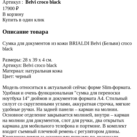
Артикул :
Belvi croco black
17900 ₽
В корзину
Купить в один клик
Описание товара
Сумка для документов из кожи BRIALDI Belvi (Бельви) croco
black
Размеры: 28 х 39 х 4 см.
Артикул: Belvi croco black
Материал: натуральная кожа
Цвет: черный
Модель относиться к актуальной сейчас форме Slim-формата.
Удобная и очень функциональная "сумка для переноски
ноутбука 14” дюймов и документов формата А4. Стильный
силуэт со скругленными углами, аккуратная строчка, мягкие
удобные ручки. На задней панели – карман на молнии.
Основное отделение закрывается молнией, внутри – карман
на молнии для документов, слот для ручки, два открытых
кармана для мобильного телефона и портмоне. В комплект
входит съемный плечевой ремень с регулятором длины.
Крепление ремня за основными ручками по диагонали.