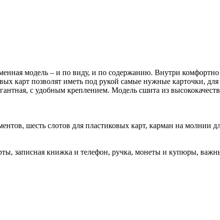
енная модель – и по виду, и по содержанию. Внутри комфортно 
овых карт позволят иметь под рукой самые нужные карточки, дл
легантная, с удобным креплением. Модель сшита из высококаче
ментов, шесть слотов для пластиковых карт, карман на молнии д
рты, записная книжка и телефон, ручка, монеты и купюры, важ