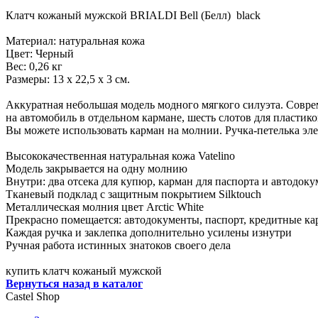
Клатч кожаный мужской BRIALDI Bell (Белл) black
Материал: натуральная кожа
Цвет: Черный
Вес: 0,26 кг
Размеры: 13 х 22,5 х 3 см.
Аккуратная небольшая модель модного мягкого силуэта. Соврем
на автомобиль в отдельном кармане, шесть слотов для пластик
Вы можете использовать карман на молнии. Ручка-петелька э
Высококачественная натуральная кожа Vatelino
Модель закрывается на одну молнию
Внутри: два отсека для купюр, карман для паспорта и автодоку
Тканевый подклад с защитным покрытием Silktouch
Металлическая молния цвет Arctic White
Прекрасно помещается: автодокументы, паспорт, кредитные ка
Каждая ручка и заклепка дополнительно усилены изнутри
Ручная работа истинных знатоков своего дела
купить клатч кожаный мужской
Вернуться назад в каталог
Castel
Shop