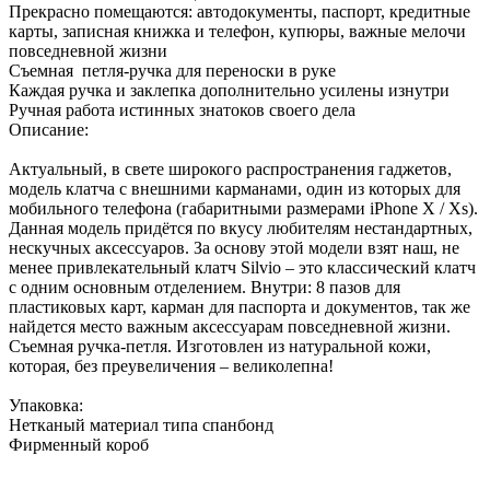
Прекрасно помещаются: автодокументы, паспорт, кредитные
карты, записная книжка и телефон, купюры, важные мелочи
повседневной жизни
Съемная петля-ручка для переноски в руке
Каждая ручка и заклепка дополнительно усилены изнутри
Ручная работа истинных знатоков своего дела
Описание:
Актуальный, в свете широкого распространения гаджетов,
модель клатча с внешними карманами, один из которых для
мобильного телефона (габаритными размерами iPhone X / Xs).
Данная модель придётся по вкусу любителям нестандартных,
нескучных аксессуаров. За основу этой модели взят наш, не
менее привлекательный клатч Silvio – это классический клатч
с одним основным отделением. Внутри: 8 пазов для
пластиковых карт, карман для паспорта и документов, так же
найдется место важным аксессуарам повседневной жизни.
Съемная ручка-петля. Изготовлен из натуральной кожи,
которая, без преувеличения – великолепна!
Упаковка:
Нетканый материал типа спанбонд
Фирменный короб