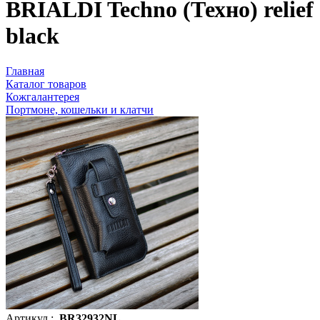
BRIALDI Techno (Техно) relief
black
Главная
Каталог товаров
Кожгалантерея
Портмоне, кошельки и клатчи
Артикул :
BR32932NL