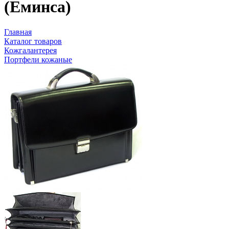
(Еминса)
Главная
Каталог товаров
Кожгалантерея
Портфели кожаные