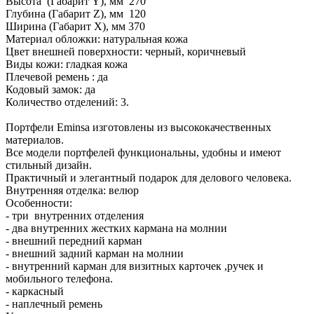
Высота (Габарит Y), мм 270
Глубина (Габарит Z), мм 120
Ширина (Габарит X), мм 370
Материал обложки: натуральная кожа
Цвет внешней поверхности: черный, коричневый
Виды кожи: гладкая кожа
Плечевой ремень : да
Кодовый замок: да
Количество отделений: 3.
Портфели Eminsa изготовлены из высококачественных
материалов.
Все модели портфелей функциональны, удобны и имеют
стильный дизайн.
Практичный и элегантный подарок для делового человека.
Внутренняя отделка: велюр
Особенности:
- три внутренних отделения
- два внутренних жестких кармана на молнии
- внешний передний карман
- внешний задний карман на молнии
- внутренний карман для визитных карточек ,ручек и
мобильного телефона.
- каркасный
- наплечный ремень