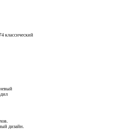
74 классический
чневый
одил
лов.
ный дизайн.