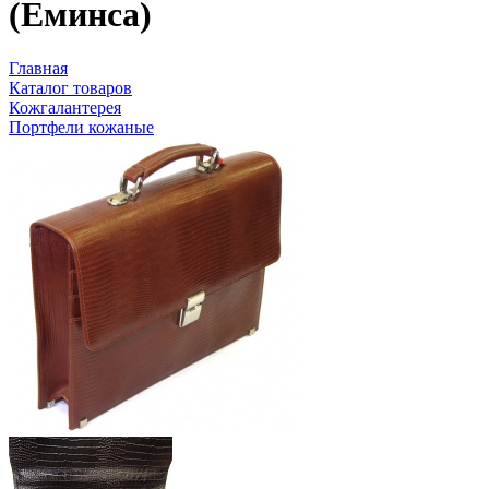
(Еминса)
Главная
Каталог товаров
Кожгалантерея
Портфели кожаные