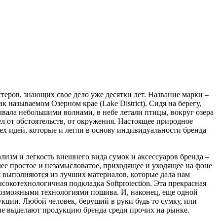
еров, знающих свое дело уже десятки лет. Название марки –
 называемом Озерном крае (Lake District). Сидя на берегу,
ывала небольшими волнами, в небе летали птицы, вокруг озера
ел от обстоятельств, от окружения. Настоящее природное
х идей, которые и легли в основу индивидуальности бренда
ализм и легкость внешнего вида сумок и аксессуаров бренда –
ее простое и незамысловатое, приходящее и уходящее на фоне
 выполняются из лучших материалов, которые дала нам
сокотехнологичная подкладка Softprotection. Эта прекрасная
 возможными технологиями пошива. И, наконец, еще одной
кции. Любой человек, берущий в руки будь то сумку, или
рые выделают продукцию бренда среди прочих на рынке.