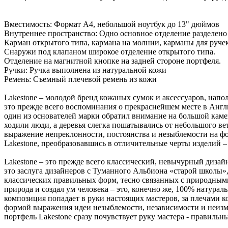
Вместимость: Формат А4, небольшой ноутбук до 13" дюймов
Внутреннее пространство: Одно основное отделение разделено
Карман открытого типа, кармана на молнии, карманы для ручек
Снаружи под клапаном широкое отделение открытого типа.
Отделение на магнитной кнопке на задней стороне портфеля.
Ручки: Ручка выполнена из натуральной кожи
Ремень: Съемный плечевой ремень из кожи
Lakestone – молодой бренд кожаных сумок и аксессуаров, напо
это прежде всего воспоминания о прекраснейшем месте в Англии
один из основателей марки обратил внимание на большой камен
ходили люди, а деревья слегка пошатывались от небольшого ве
выражение непреклонности, постоянства и незыблемости на фо
Lakestone, преобразовавшись в отличительные черты изделий –
Lakestone – это прежде всего классический, невычурный дизайн
это заслуга дизайнеров с Туманного Альбиона «старой школы»,
классических правильных форм, тесно связанных с природными
природа и создал ум человека – это, конечно же, 100% натурал
композиция попадает в руки настоящих мастеров, за плечами 
формой выражения идеи незыблемости, независимости и неизмен
портфель Lakestone сразу почувствует руку мастера - правиль