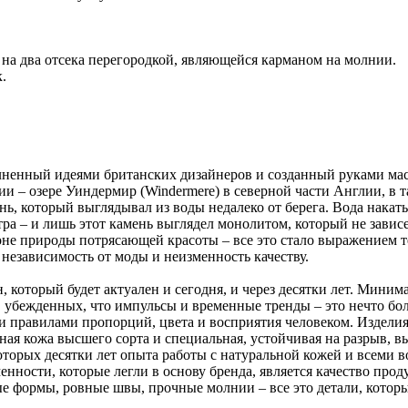
 на два отсека перегородкой, являющейся карманом на молнии.
.
лненный идеями британских дизайнеров и созданный руками маст
 – озере Уиндермир (Windermere) в северной части Англии, в так
ь, который выглядывал из воды недалеко от берега. Вода накат
тра – и лишь этот камень выглядел монолитом, который не завис
не природы потрясающей красоты – все это стало выражением те
 независимость от моды и неизменность качеству.
, который будет актуален и сегодня, и через десятки лет. Миним
 убежденных, что импульсы и временные тренды – это нечто бол
 правилами пропорций, цвета и восприятия человеком. Изделия
ьная кожа высшего сорта и специальная, устойчивая на разрыв, вы
которых десятки лет опыта работы с натуральной кожей и всеми
ности, которые легли в основу бренда, является качество проду
ные формы, ровные швы, прочные молнии – все это детали, кото