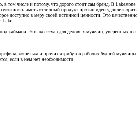
о, в том числе и потому, что дорого стоит сам бренд. В Lakeston
зможность иметь отличный продукт против идеи удовлетворить 
торое доступно в меру своей истинной ценности. Это качественно
e Lake.
од каймана. Это аксессуар для деловых мужчин, уверенных в се
мартфона, кошелька и прочих атрибутов рабочих будней мужчины.
ется, если в нем нет необходимости.